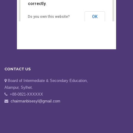
This page can't load Google Maps
Board of Intermediate &
correctly.
Secondary Education, Alampur,
Sylhet
OK
Do you own this website?
CONTACT US
Board of Intermediate & Secondary Education,
Alampur, Sylhet.
+88-0821-XXXXXX
chairmanbisesyl@gmail.com