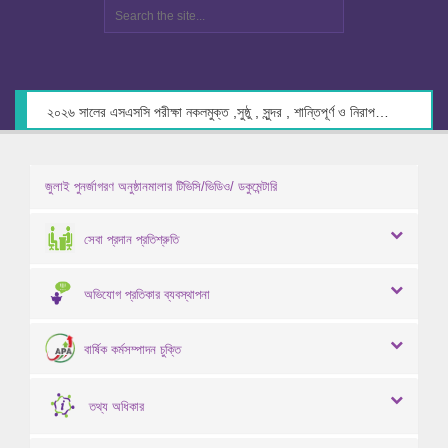
২০২৬ সালের এসএসসি পরীক্ষা নকলমুক্ত ,সুষ্ঠু , সুন্দর , শান্তিপূর্ণ ও নিরাপদ পরিবেশে গ্রহণের লক্ষ্যে কেন্দ্র সচিবদের সাথে মতবিনিময় প্রসঙ্গে।
জুলাই পুনর্জাগরণ অনুষ্ঠানমালার টিভিসি/ভিডিও/ ডকুমেন্টারি
সেবা প্রদান প্রতিশ্রুতি
অভিযোগ প্রতিকার ব্যবস্থাপনা
বার্ষিক কর্মসম্পাদন চুক্তি
তথ্য অধিকার