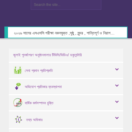
২০২৬ সালের এসএসসি পরীক্ষা নকলমুক্ত ,সুষ্ঠু , সুন্দর , শান্তিপূর্ণ ও নিরাপদ পরিবেশে গ্রহণের লক্ষ্যে কেন্দ্র সচিবদের সাথে মতবিনিময় প্রসঙ্গে।
জুলাই পুনর্জাগরণ অনুষ্ঠানমালার টিভিসি/ভিডিও/ ডকুমেন্টারি
সেবা প্রদান প্রতিশ্রুতি
অভিযোগ প্রতিকার ব্যবস্থাপনা
বার্ষিক কর্মসম্পাদন চুক্তি
তথ্য অধিকার