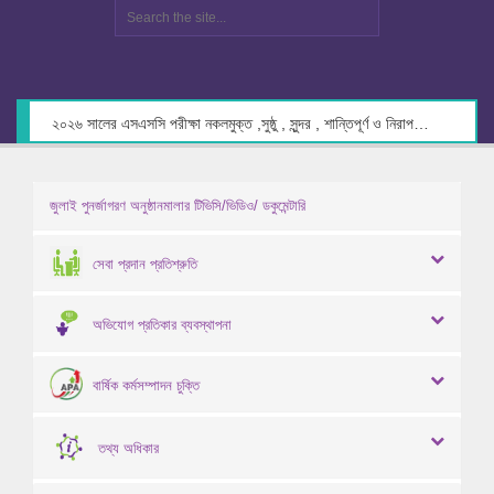
২০২৬ সালের এসএসসি পরীক্ষা নকলমুক্ত ,সুষ্ঠু , সুন্দর , শান্তিপূর্ণ ও নিরাপদ পরিবেশে গ্রহণের লক্ষ্যে কেন্দ্র সচিবদের সাথে মতবিনিময় প্রসঙ্গে।
জুলাই পুনর্জাগরণ অনুষ্ঠানমালার টিভিসি/ভিডিও/ ডকুমেন্টারি
সেবা প্রদান প্রতিশ্রুতি
অভিযোগ প্রতিকার ব্যবস্থাপনা
বার্ষিক কর্মসম্পাদন চুক্তি
তথ্য অধিকার