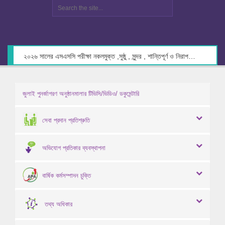
২০২৬ সালের এসএসসি পরীক্ষা নকলমুক্ত ,সুষ্ঠু , সুন্দর , শান্তিপূর্ণ ও নিরাপদ পরিবেশে গ্রহণের লক্ষ্যে কেন্দ্র সচিবদের সাথে মতবিনিময় প্রসঙ্গে।
জুলাই পুনর্জাগরণ অনুষ্ঠানমালার টিভিসি/ভিডিও/ ডকুমেন্টারি
সেবা প্রদান প্রতিশ্রুতি
অভিযোগ প্রতিকার ব্যবস্থাপনা
বার্ষিক কর্মসম্পাদন চুক্তি
তথ্য অধিকার