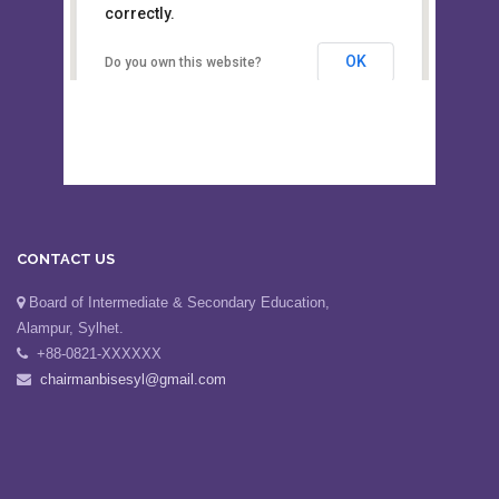
This page can't load Google Maps
Board of Intermediate &
correctly.
Secondary Education, Alampur,
Sylhet
OK
Do you own this website?
CONTACT US
Board of Intermediate & Secondary Education,
Alampur, Sylhet.
+88-0821-XXXXXX
chairmanbisesyl@gmail.com