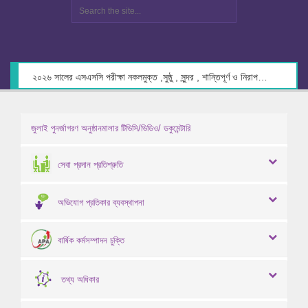
২০২৬ সালের এসএসসি পরীক্ষা নকলমুক্ত ,সুষ্ঠু , সুন্দর , শান্তিপূর্ণ ও নিরাপদ পরিবেশে গ্রহণের লক্ষ্যে কেন্দ্র সচিবদের সাথে মতবিনিময় প্রসঙ্গে।
জুলাই পুনর্জাগরণ অনুষ্ঠানমালার টিভিসি/ভিডিও/ ডকুমেন্টারি
সেবা প্রদান প্রতিশ্রুতি
অভিযোগ প্রতিকার ব্যবস্থাপনা
বার্ষিক কর্মসম্পাদন চুক্তি
তথ্য অধিকার