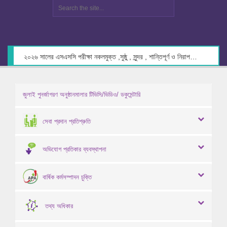
২০২৬ সালের এসএসসি পরীক্ষা নকলমুক্ত ,সুষ্ঠু , সুন্দর , শান্তিপূর্ণ ও নিরাপদ পরিবেশে গ্রহণের লক্ষ্যে কেন্দ্র সচিবদের সাথে মতবিনিময় প্রসঙ্গে।
জুলাই পুনর্জাগরণ অনুষ্ঠানমালার টিভিসি/ভিডিও/ ডকুমেন্টারি
সেবা প্রদান প্রতিশ্রুতি
অভিযোগ প্রতিকার ব্যবস্থাপনা
বার্ষিক কর্মসম্পাদন চুক্তি
তথ্য অধিকার