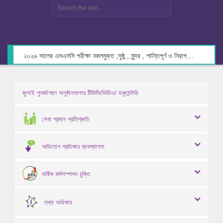
২০২৬ সালের এসএসসি পরীক্ষা নকলমুক্ত ,সুষ্ঠু , সুন্দর , শান্তিপূর্ণ ও নিরাপদ পরিবেশে গ্রহণের লক্ষ্যে কেন্দ্র সচিবদের সাথে মতবিনিময় প্রসঙ্গে।
জুলাই পুনর্জাগরণ অনুষ্ঠানমালার টিভিসি/ভিডিও/ ডকুমেন্টারি
সেবা প্রদান প্রতিশ্রুতি
অভিযোগ প্রতিকার ব্যবস্থাপনা
বার্ষিক কর্মসম্পাদন চুক্তি
তথ্য অধিকার