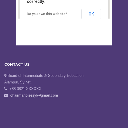
This page can't load Google Maps
Board of Intermediate &
correctly.
Secondary Education, Alampur,
Sylhet
OK
Do you own this website?
CONTACT US
Board of Intermediate & Secondary Education,
Alampur, Sylhet.
+88-0821-XXXXXX
chairmanbisesyl@gmail.com