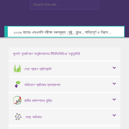
২০২৬ সালের এসএসসি পরীক্ষা নকলমুক্ত ,সুষ্ঠু , সুন্দর , শান্তিপূর্ণ ও নিরাপদ পরিবেশে গ্রহণের লক্ষ্যে কেন্দ্র সচিবদের সাথে মতবিনিময় প্রসঙ্গে।
জুলাই পুনর্জাগরণ অনুষ্ঠানমালার টিভিসি/ভিডিও/ ডকুমেন্টারি
সেবা প্রদান প্রতিশ্রুতি
অভিযোগ প্রতিকার ব্যবস্থাপনা
বার্ষিক কর্মসম্পাদন চুক্তি
তথ্য অধিকার