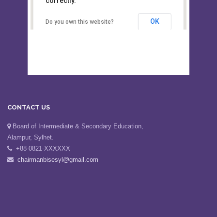
This page can't load Google Maps
Board of Intermediate &
correctly.
Secondary Education, Alampur,
Sylhet
OK
Do you own this website?
CONTACT US
Board of Intermediate & Secondary Education,
Alampur, Sylhet.
+88-0821-XXXXXX
chairmanbisesyl@gmail.com