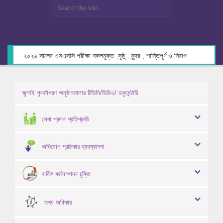
২০২৬ সালের এসএসসি পরীক্ষা নকলমুক্ত ,সুষ্ঠু , সুন্দর , শান্তিপূর্ণ ও নিরাপদ পরিবেশে গ্রহণের লক্ষ্যে কেন্দ্র সচিবদের সাথে মতবিনিময় প্রসঙ্গে।
জুলাই পুনর্জাগরণ অনুষ্ঠানমালার টিভিসি/ভিডিও/ ডকুমেন্টারি
সেবা প্রদান প্রতিশ্রুতি
অভিযোগ প্রতিকার ব্যবস্থাপনা
বার্ষিক কর্মসম্পাদন চুক্তি
তথ্য অধিকার