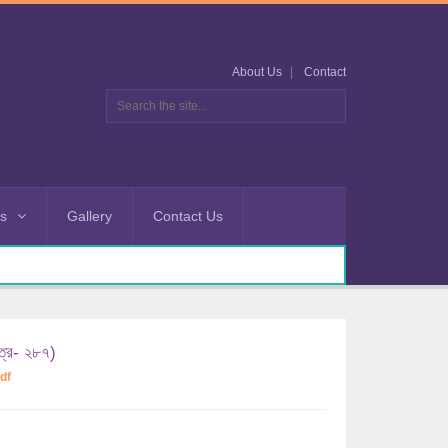
About Us
Contact
es
Gallery
Contact Us
ত্র- ২৮৭)
df