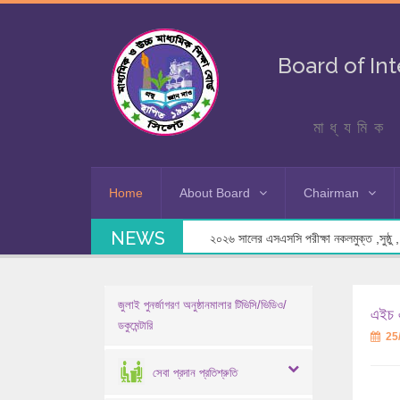
Board of In
মাধ্যমিক 
Home
About Board
Chairman
NEWS
২০২৬ সালের এসএসসি পরীক্ষা নকলমুক্ত ,সুষ্ঠু , স
জুলাই পুনর্জাগরণ অনুষ্ঠানমালার টিভিসি/ভিডিও/
এইচ এ
ডকুমেন্টারি
25
সেবা প্রদান প্রতিশ্রুতি