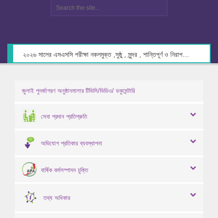
২০২৬ সালের এসএসসি পরীক্ষা নকলমুক্ত ,সুষ্ঠু , সুন্দর , শান্তিপূর্ণ ও নিরাপদ পরিবেশে গ্রহণের লক্ষ্যে কেন্দ্র সচিবদের সাথে মতবিনিময় প্রসঙ্গে।
জুলাই পুনর্জাগরণ অনুষ্ঠানমালার টিভিসি/ভিডিও/ ডকুমেন্টারি
সেবা প্রদান প্রতিশ্রুতি
অভিযোগ প্রতিকার ব্যবস্থাপনা
বার্ষিক কর্মসম্পাদন চুক্তি
তথ্য অধিকার