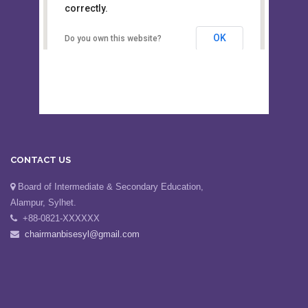
This page can't load Google Maps
Board of Intermediate &
correctly.
Secondary Education, Alampur,
Sylhet
OK
Do you own this website?
CONTACT US
Board of Intermediate & Secondary Education,
Alampur, Sylhet.
+88-0821-XXXXXX
chairmanbisesyl@gmail.com