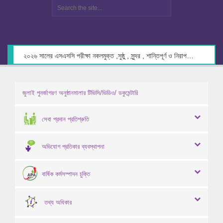
২০২৬ সালের এসএসসি পরীক্ষা নকলমুক্ত ,সুষ্ঠু , সুন্দর , শান্তিপূর্ণ ও নিরাপদ পরিবেশে গ্রহণের লক্ষ্যে কেন্দ্র সচিবদের সাথে মতবিনিময় প্রসঙ্গে।
জুলাই পুনর্জাগরণ অনুষ্ঠানমালার টিভিসি/ভিডিও/ ডকুমেন্টারি
সেবা প্রদান প্রতিশ্রুতি
অভিযোগ প্রতিকার ব্যবস্থাপনা
বার্ষিক কর্মসম্পাদন চুক্তি
তথ্য অধিকার