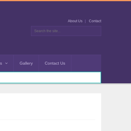
About Us
Contact
es
Gallery
Contact Us