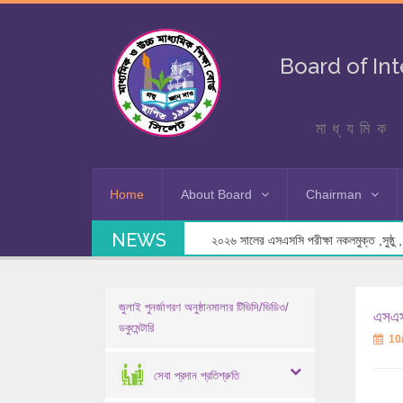
Board of In
মাধ্যমিক 
Home
About Board
Chairman
NEWS
২০২৬ সালের এসএসসি পরীক্ষা নকলমুক্ত ,সুষ্ঠু , স
জুলাই পুনর্জাগরণ অনুষ্ঠানমালার টিভিসি/ভিডিও/
এসএসস
ডকুমেন্টারি
10
সেবা প্রদান প্রতিশ্রুতি