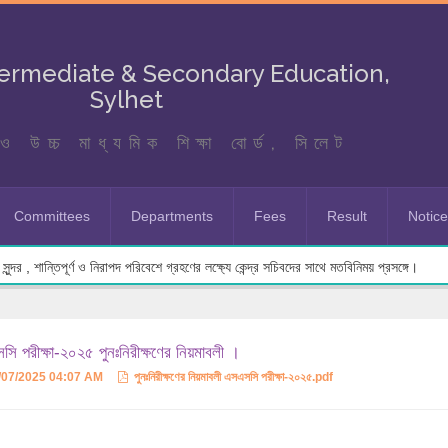
termediate & Secondary Education,
Sylhet
ও উচ্চ মাধ্যমিক শিক্ষা বোর্ড, সিলেট
Committees
Departments
Fees
Result
Notic
ুন্দর , শান্তিপূর্ণ ও নিরাপদ পরিবেশে গ্রহণের লক্ষ্যে কেন্দ্র সচিবদের সাথে মতবিনিময় প্রসঙ্গে।
ি পরীক্ষা-২০২৫ পুনঃনিরীক্ষণের নিয়মাবলী ।
/07/2025 04:07 AM
পুনঃনিরীক্ষণের নিয়মাবলী এসএসসি পরীক্ষা-২০২৫.pdf