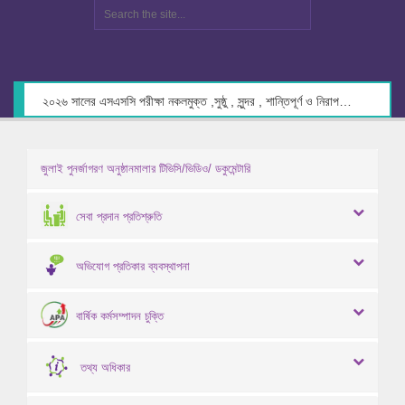
২০২৬ সালের এসএসসি পরীক্ষা নকলমুক্ত ,সুষ্ঠু , সুন্দর , শান্তিপূর্ণ ও নিরাপদ পরিবেশে গ্রহণের লক্ষ্যে কেন্দ্র সচিবদের সাথে মতবিনিময় প্রসঙ্গে।
জুলাই পুনর্জাগরণ অনুষ্ঠানমালার টিভিসি/ভিডিও/ ডকুমেন্টারি
সেবা প্রদান প্রতিশ্রুতি
অভিযোগ প্রতিকার ব্যবস্থাপনা
বার্ষিক কর্মসম্পাদন চুক্তি
তথ্য অধিকার