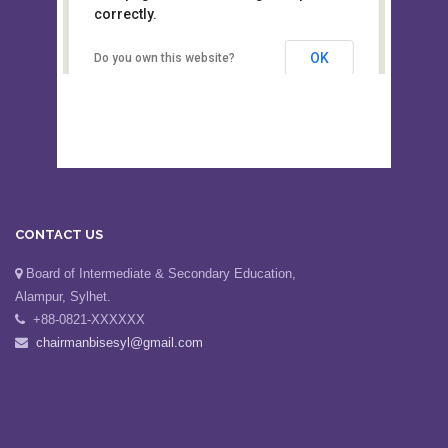
This page can't load Google Maps
Board of Intermediate &
correctly.
Secondary Education, Alampur,
Sylhet
OK
Do you own this website?
CONTACT US
Board of Intermediate & Secondary Education,
Alampur, Sylhet.
+88-0821-XXXXXX
chairmanbisesyl@gmail.com