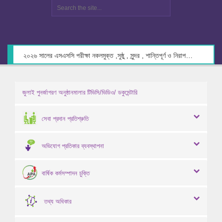
২০২৬ সালের এসএসসি পরীক্ষা নকলমুক্ত ,সুষ্ঠু , সুন্দর , শান্তিপূর্ণ ও নিরাপদ পরিবেশে গ্রহণের লক্ষ্যে কেন্দ্র সচিবদের সাথে মতবিনিময় প্রসঙ্গে।
জুলাই পুনর্জাগরণ অনুষ্ঠানমালার টিভিসি/ভিডিও/ ডকুমেন্টারি
সেবা প্রদান প্রতিশ্রুতি
অভিযোগ প্রতিকার ব্যবস্থাপনা
বার্ষিক কর্মসম্পাদন চুক্তি
তথ্য অধিকার