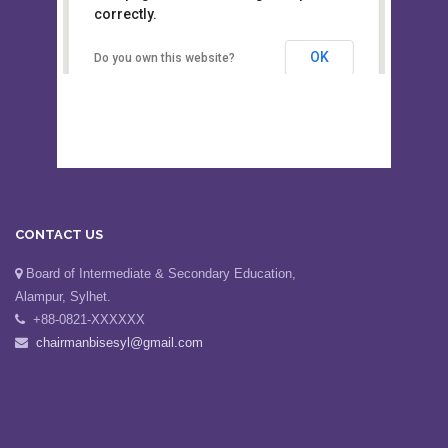
This page can't load Google Maps
Board of Intermediate &
correctly.
Secondary Education, Alampur,
Sylhet
OK
Do you own this website?
CONTACT US
Board of Intermediate & Secondary Education,
Alampur, Sylhet.
+88-0821-XXXXXX
chairmanbisesyl@gmail.com