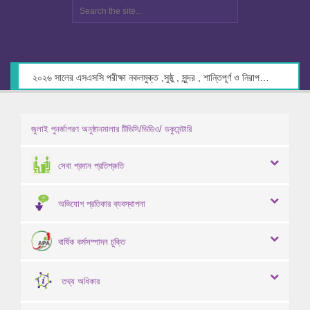
২০২৬ সালের এসএসসি পরীক্ষা নকলমুক্ত ,সুষ্ঠু , সুন্দর , শান্তিপূর্ণ ও নিরাপদ পরিবেশে গ্রহণের লক্ষ্যে কেন্দ্র সচিবদের সাথে মতবিনিময় প্রসঙ্গে।
জুলাই পুনর্জাগরণ অনুষ্ঠানমালার টিভিসি/ভিডিও/ ডকুমেন্টারি
সেবা প্রদান প্রতিশ্রুতি
অভিযোগ প্রতিকার ব্যবস্থাপনা
বার্ষিক কর্মসম্পাদন চুক্তি
তথ্য অধিকার