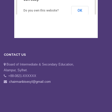
This page can't load Google Maps
Board of Intermediate &
correctly.
Secondary Education, Alampur,
Sylhet
OK
Do you own this website?
CONTACT US
Board of Intermediate & Secondary Education,
Alampur, Sylhet.
+88-0821-XXXXXX
chairmanbisesyl@gmail.com