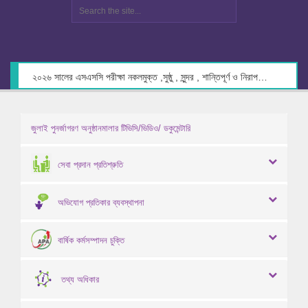
২০২৬ সালের এসএসসি পরীক্ষা নকলমুক্ত ,সুষ্ঠু , সুন্দর , শান্তিপূর্ণ ও নিরাপদ পরিবেশে গ্রহণের লক্ষ্যে কেন্দ্র সচিবদের সাথে মতবিনিময় প্রসঙ্গে।
জুলাই পুনর্জাগরণ অনুষ্ঠানমালার টিভিসি/ভিডিও/ ডকুমেন্টারি
সেবা প্রদান প্রতিশ্রুতি
অভিযোগ প্রতিকার ব্যবস্থাপনা
বার্ষিক কর্মসম্পাদন চুক্তি
তথ্য অধিকার