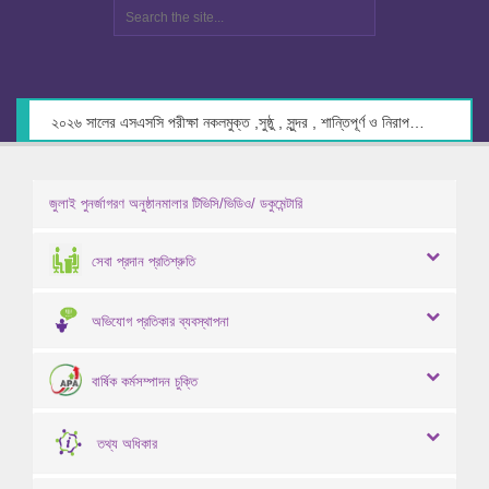
২০২৬ সালের এসএসসি পরীক্ষা নকলমুক্ত ,সুষ্ঠু , সুন্দর , শান্তিপূর্ণ ও নিরাপদ পরিবেশে গ্রহণের লক্ষ্যে কেন্দ্র সচিবদের সাথে মতবিনিময় প্রসঙ্গে।
জুলাই পুনর্জাগরণ অনুষ্ঠানমালার টিভিসি/ভিডিও/ ডকুমেন্টারি
সেবা প্রদান প্রতিশ্রুতি
অভিযোগ প্রতিকার ব্যবস্থাপনা
বার্ষিক কর্মসম্পাদন চুক্তি
তথ্য অধিকার