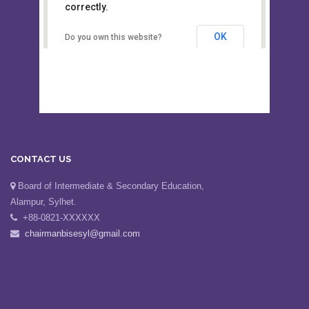
This page can't load Google Maps
Board of Intermediate &
correctly.
Secondary Education, Alampur,
Sylhet
OK
Do you own this website?
CONTACT US
Board of Intermediate & Secondary Education,
Alampur, Sylhet.
+88-0821-XXXXXX
chairmanbisesyl@gmail.com