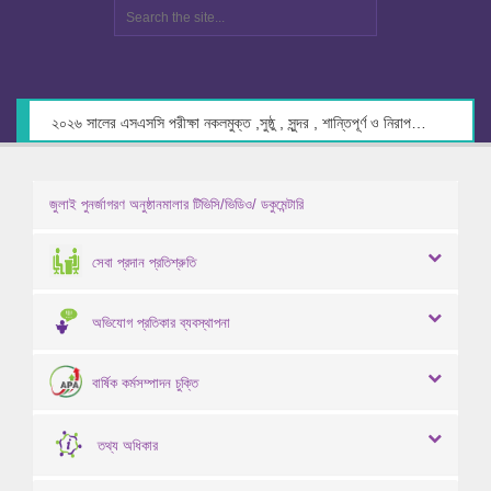
২০২৬ সালের এসএসসি পরীক্ষা নকলমুক্ত ,সুষ্ঠু , সুন্দর , শান্তিপূর্ণ ও নিরাপদ পরিবেশে গ্রহণের লক্ষ্যে কেন্দ্র সচিবদের সাথে মতবিনিময় প্রসঙ্গে।
জুলাই পুনর্জাগরণ অনুষ্ঠানমালার টিভিসি/ভিডিও/ ডকুমেন্টারি
সেবা প্রদান প্রতিশ্রুতি
অভিযোগ প্রতিকার ব্যবস্থাপনা
বার্ষিক কর্মসম্পাদন চুক্তি
তথ্য অধিকার