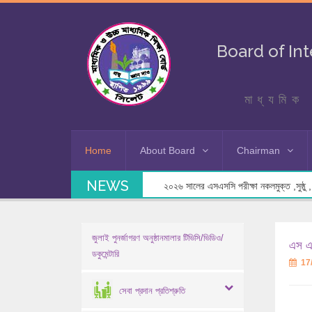
Board of In
মাধ্যমিক 
Home
About Board
Chairman
NEWS
২০২৬ সালের এসএসসি পরীক্ষা নকলমুক্ত ,সুষ্ঠু , স
জুলাই পুনর্জাগরণ অনুষ্ঠানমালার টিভিসি/ভিডিও/
এস এস
ডকুমেন্টারি
17
সেবা প্রদান প্রতিশ্রুতি