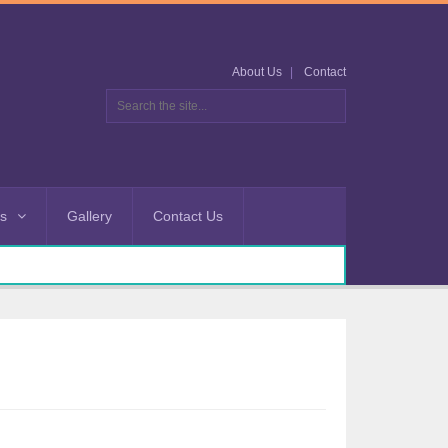
About Us
Contact
es
Gallery
Contact Us