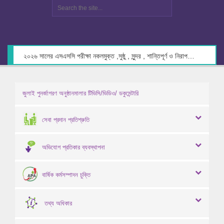
২০২৬ সালের এসএসসি পরীক্ষা নকলমুক্ত ,সুষ্ঠু , সুন্দর , শান্তিপূর্ণ ও নিরাপদ পরিবেশে গ্রহণের লক্ষ্যে কেন্দ্র সচিবদের সাথে মতবিনিময় প্রসঙ্গে।
জুলাই পুনর্জাগরণ অনুষ্ঠানমালার টিভিসি/ভিডিও/ ডকুমেন্টারি
সেবা প্রদান প্রতিশ্রুতি
অভিযোগ প্রতিকার ব্যবস্থাপনা
বার্ষিক কর্মসম্পাদন চুক্তি
তথ্য অধিকার