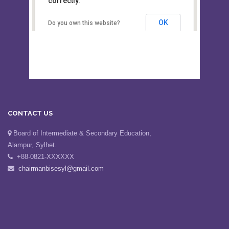
This page can't load Google Maps
Board of Intermediate &
correctly.
Secondary Education, Alampur,
Sylhet
OK
Do you own this website?
CONTACT US
Board of Intermediate & Secondary Education,
Alampur, Sylhet.
+88-0821-XXXXXX
chairmanbisesyl@gmail.com