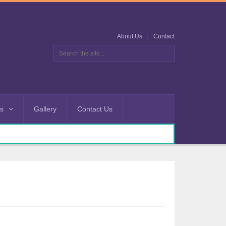
About Us
Contact
es
Gallery
Contact Us