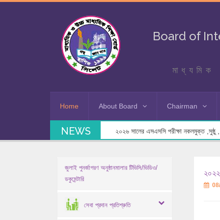
Board of In
মাধ্যমিক 
Home
About Board
Chairman
NEWS
২০২৬ সালের এসএসসি পরীক্ষা নকলমুক্ত ,সুষ্ঠু , স
জুলাই পুনর্জাগরণ অনুষ্ঠানমালার টিভিসি/ভিডিও/
২০২২-
ডকুমেন্টারি
08
সেবা প্রদান প্রতিশ্রুতি